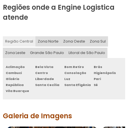
Regiões onde a Engine Logistica
atende
Região Central
Zona Norte
Zona Oeste
Zona Sul
Zona Leste
Grande São Paulo
Litoral de São Paulo
Aclimação
Bela Vista
Bom Retiro
Brás
Cambuci
Centro
Consolação
Higienópolis
Glicério
Liberdade
Luz
Pari
República
Santa Cecília
Santa Efigênia
Sé
Vila Buarque
Galeria de Imagens