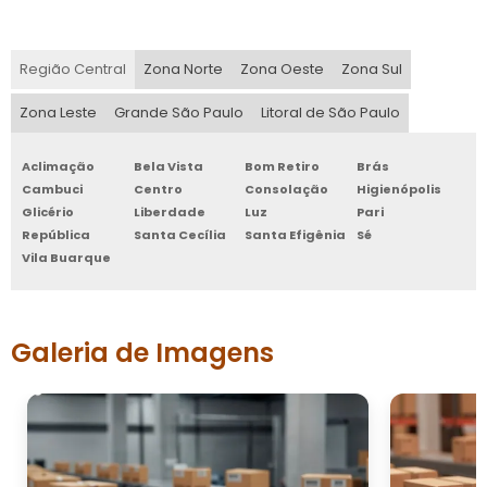
Região Central
Zona Norte
Zona Oeste
Zona Sul
Zona Leste
Grande São Paulo
Litoral de São Paulo
Aclimação
Bela Vista
Bom Retiro
Brás
Cambuci
Centro
Consolação
Higienópolis
Glicério
Liberdade
Luz
Pari
República
Santa Cecília
Santa Efigênia
Sé
Vila Buarque
Galeria de Imagens